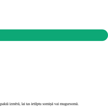
mpaktā izmērā, lai tas ietilptu somiņā vai mugursomā.