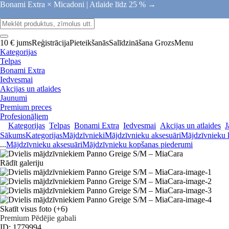
Bonami Extra × Micadoni |
Atlaide līdz 25 % →
10 € jums
Reģistrācija
Pieteikšanās
Salīdzināšana
Grozs
Menu
Kategorijas
Telpas
Bonami Extra
Iedvesmai
Akcijas un atlaides
Jaunumi
Premium preces
Profesionāļiem
Kategorijas
Telpas
Bonami Extra
Iedvesmai
Akcijas un atlaides
J
Sākums
Kategorijas
Mājdzīvnieki
Mājdzīvnieku aksesuāri
Mājdzīvnieku 
...
Mājdzīvnieku aksesuāri
Mājdzīvnieku kopšanas piederumi
Rādīt galeriju
Skatīt visus foto
(+6)
Premium
Pēdējie gabali
ID: 1779994