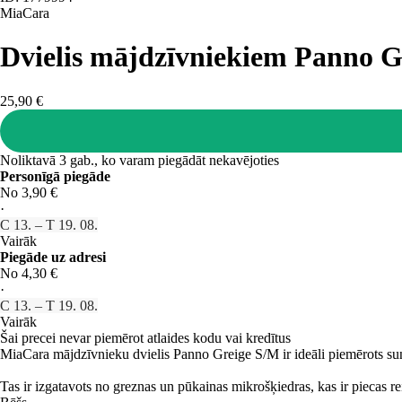
MiaCara
Dvielis mājdzīvniekiem Panno G
25,90 €
Noliktavā 3 gab., ko varam piegādāt nekavējoties
Personīgā piegāde
No 3,90 €
·
C 13. – T 19. 08.
Vairāk
Piegāde uz adresi
No 4,30 €
·
C 13. – T 19. 08.
Vairāk
Šai precei nevar piemērot atlaides kodu vai kredītus
MiaCara mājdzīvnieku dvielis Panno Greige S/M ir ideāli piemērots suņ
Tas ir izgatavots no greznas un pūkainas mikrošķiedras, kas ir piecas r