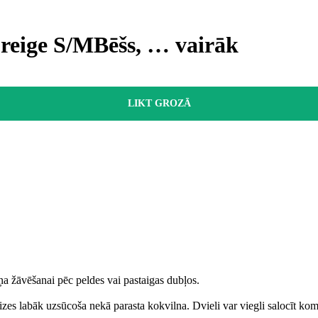
reige S/M
Bēšs
, …
vairāk
LIKT GROZĀ
a žāvēšanai pēc peldes vai pastaigas dubļos.
eizes labāk uzsūcoša nekā parasta kokvilna. Dvieli var viegli salocīt ko