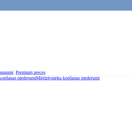
aunumi
Premium preces
kopšanas piederumi
Mājdzīvnieku kopšanas piederumi