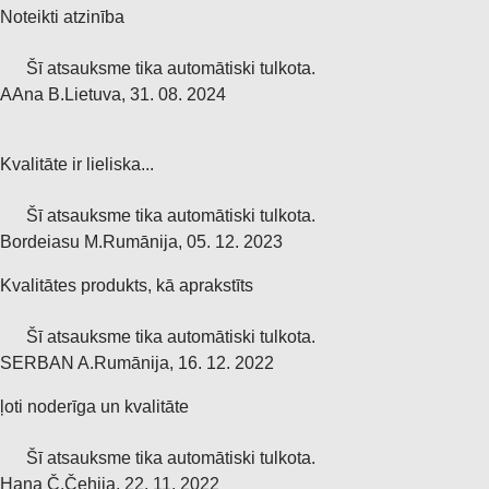
Noteikti atzinība
Šī atsauksme tika automātiski tulkota.
A
Ana B.
Lietuva
,
31. 08. 2024
Kvalitāte ir lieliska...
Šī atsauksme tika automātiski tulkota.
Bordeiasu M.
Rumānija
,
05. 12. 2023
Kvalitātes produkts, kā aprakstīts
Šī atsauksme tika automātiski tulkota.
SERBAN A.
Rumānija
,
16. 12. 2022
ļoti noderīga un kvalitāte
Šī atsauksme tika automātiski tulkota.
Hana Č.
Čehija
,
22. 11. 2022