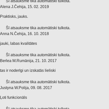
Šī atsauksme tika automātiski tulkota.
Alena J.
Čehija
,
15. 02. 2019
Praktisks, jauks.
Šī atsauksme tika automātiski tulkota.
Anna N.
Čehija
,
16. 10. 2018
jauki, labas kvalitātes
Šī atsauksme tika automātiski tulkota.
Berlea M.
Rumānija
,
21. 10. 2017
tas ir noderīgi un izskatās lieliski
Šī atsauksme tika automātiski tulkota.
Justyna W.
Polija
,
09. 08. 2017
Ļoti funkcionāls
Šī atsauksme tika automātiski tulkota.