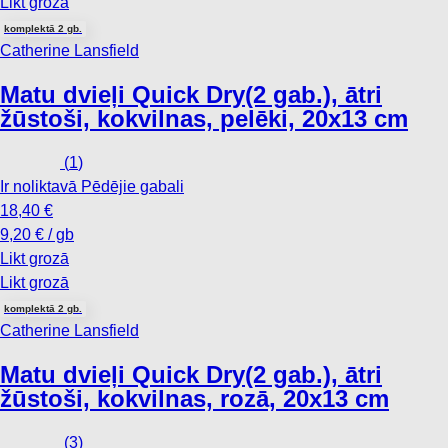
Likt grozā
komplektā 2 gb.
Catherine Lansfield
Matu dvieļi Quick Dry
(2 gab.), ātri
žūstoši, kokvilnas, pelēki, 20x13 cm
(
1
)
Ir noliktavā
Pēdējie gabali
18,40 €
9,20 € / gb
Likt grozā
Likt grozā
komplektā 2 gb.
Catherine Lansfield
Matu dvieļi Quick Dry
(2 gab.), ātri
žūstoši, kokvilnas, rozā, 20x13 cm
(
3
)