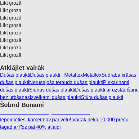
Likt grozā
Likt grozā
Likt grozā
Likt grozā
Likt grozā
Likt grozā
Likt grozā
Likt grozā
Atklājiet vairāk
Dušas plaukti
Dušas plaukti · Metaltex
Metaltex
Sudraba krāsas
dušas plaukti
Nerūsējošā tērauda dušas plaukti
Piekarināmi
dušas plaukti
Sienas dušas plaukti
Dušas plaukti ar uzstādīšanu
bez urbšanas
Izvelkami dušas plaukti
Stūra dušas plaukti
Šobrīd Bonami
Summer Sale: līdz pat 40% atlaide
Iepērcieties, kamēr nav par vēlu! Vairāk nekā 10 000 preču
tagad ar līdz pat 40% atlaidi
Dārzs izdevīgāk