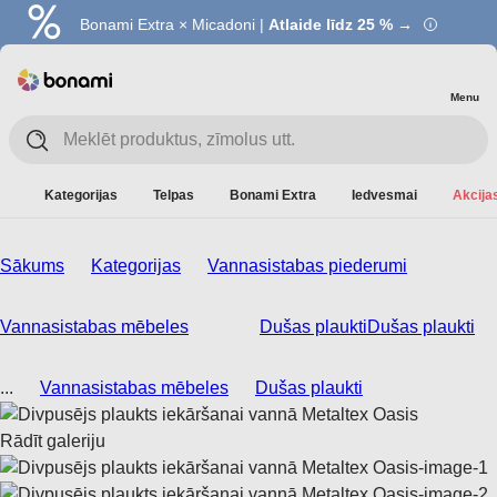
Bonami Extra × Micadoni |
Atlaide līdz 25 % →
Menu
Kategorijas
Telpas
Bonami Extra
Iedvesmai
Akcijas
Sākums
Kategorijas
Vannasistabas piederumi
Vannasistabas mēbeles
Dušas plaukti
Dušas plaukti
...
Vannasistabas mēbeles
Dušas plaukti
Rādīt galeriju