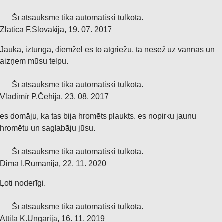
Šī atsauksme tika automātiski tulkota.
Zlatica F.
Slovākija
,
19. 07. 2017
Jauka, izturīga, diemžēl es to atgriežu, tā nesēž uz vannas un
aizņem mūsu telpu.
Šī atsauksme tika automātiski tulkota.
Vladimír P.
Čehija
,
23. 08. 2017
es domāju, ka tas bija hromēts plaukts. es nopirku jaunu
hromētu un saglabāju jūsu.
Šī atsauksme tika automātiski tulkota.
Dima I.
Rumānija
,
22. 11. 2020
Ļoti noderīgi.
Šī atsauksme tika automātiski tulkota.
Attila K.
Ungārija
,
16. 11. 2019