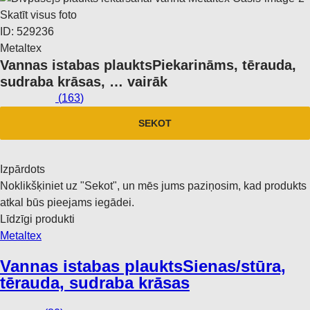
Skatīt visus foto
ID: 529236
Metaltex
Vannas istabas plaukts
Piekarināms, tērauda,
sudraba krāsas
, …
vairāk
(
163
)
SEKOT
Izpārdots
Noklikšķiniet uz "Sekot", un mēs jums paziņosim, kad produkts
atkal būs pieejams iegādei.
Līdzīgi produkti
Metaltex
Vannas istabas plaukts
Sienas/stūra,
tērauda, sudraba krāsas