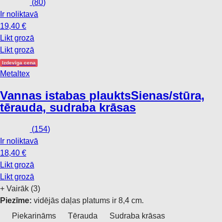
(
80
)
Ir noliktavā
19,40 €
Likt grozā
Likt grozā
Izdevīga cena
Metaltex
Vannas istabas plaukts
Sienas/stūra,
tērauda, sudraba krāsas
(
154
)
Ir noliktavā
18,40 €
Likt grozā
Likt grozā
+
Vairāk (3)
Piezīme:
vidējās daļas platums ir 8,4 cm.
Piekarināms
Tērauda
Sudraba krāsas