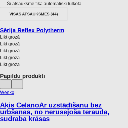
Šī atsauksme tika automātiski tulkota.
VISAS ATSAUKSMES
(
44
)
Sērija Reflex Polytherm
Likt grozā
Likt grozā
Likt grozā
Likt grozā
Likt grozā
Papildu produkti
Wenko
Āķis Celano
Ar uzstādīšanu bez
urbšanas, no nerūsējošā tērauda,
sudraba krāsas