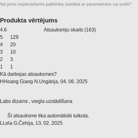
Vai jums nepieciešama palīdzība saistībā ar parametriem vai izvēli?
Produkta vērtējums
4.6
Atsauksmju skaits
(
163
)
5
129
4
20
3
10
2
3
1
1
Kā darbojas atsauksmes?
H
Hoang Giang N.
Ungārija
,
04. 06. 2025
Labs dizains , viegla uzstādīšana
Šī atsauksme tika automātiski tulkota.
L
Lela G.
Čehija
,
13. 02. 2025