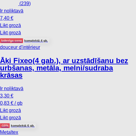
(
239
)
Ir noliktavā
7,40 €
Likt grozā
Likt grozā
Izdevīga cena
komplektā 4 gb.
douceur d'intérieur
Āķi Fixeo
(4 gab.), ar uzstādīšanu bez
urbšanas, metāla, melni/sudraba
krāsas
Ir noliktavā
3,30 €
0,83 € / gb
Likt grozā
Likt grozā
-10%
komplektā 6 gb.
Metaltex