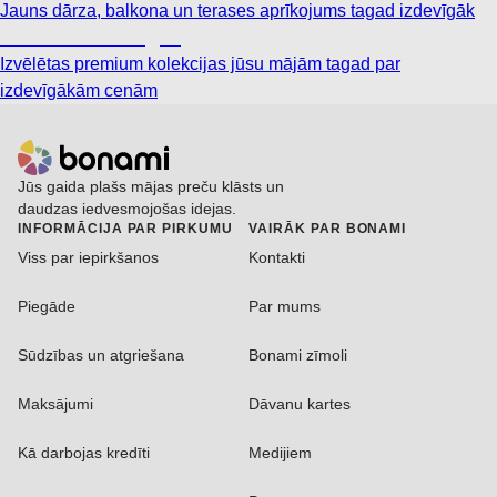
Jauns dārza, balkona un terases aprīkojums tagad izdevīgāk
Premium izdevīgāk
Izvēlētas premium kolekcijas jūsu mājām tagad par
izdevīgākām cenām
Jūs gaida plašs mājas preču klāsts un
daudzas iedvesmojošas idejas.
INFORMĀCIJA PAR PIRKUMU
VAIRĀK PAR BONAMI
Viss par iepirkšanos
Kontakti
Piegāde
Par mums
Sūdzības un atgriešana
Bonami zīmoli
Maksājumi
Dāvanu kartes
Kā darbojas kredīti
Medijiem