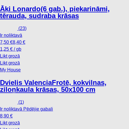
Āķi Lonardo
(6 gab.), piekarināmi,
tērauda, sudraba krāsas
(
23
)
Ir noliktavā
7,50 €
8,40 €
1,25 € / gb
Likt grozā
Likt grozā
My House
Dvielis Valencia
Frotē, kokvilnas,
ziloņkaula krāsas, 50x100 cm
(
1
)
Ir noliktavā
Pēdējie gabali
8,90 €
Likt grozā