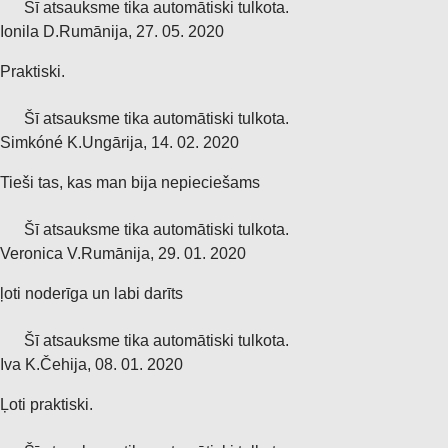
Šī atsauksme tika automātiski tulkota.
Ionila D.
Rumānija
,
27. 05. 2020
Praktiski.
Šī atsauksme tika automātiski tulkota.
Simkóné K.
Ungārija
,
14. 02. 2020
Tieši tas, kas man bija nepieciešams
Šī atsauksme tika automātiski tulkota.
Veronica V.
Rumānija
,
29. 01. 2020
ļoti noderīga un labi darīts
Šī atsauksme tika automātiski tulkota.
Iva K.
Čehija
,
08. 01. 2020
Ļoti praktiski.