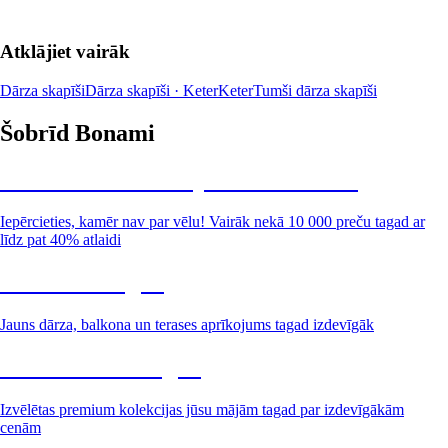
Atklājiet vairāk
Dārza skapīši
Dārza skapīši · Keter
Keter
Tumši dārza skapīši
Šobrīd Bonami
Summer Sale: līdz pat 40% atlaide
Iepērcieties, kamēr nav par vēlu! Vairāk nekā 10 000 preču tagad ar
līdz pat 40% atlaidi
Dārzs izdevīgāk
Jauns dārza, balkona un terases aprīkojums tagad izdevīgāk
Premium izdevīgāk
Izvēlētas premium kolekcijas jūsu mājām tagad par izdevīgākām
cenām