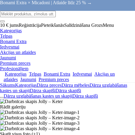
Bonami Extra × Micadoni |
Atlaide līdz 25 % →
10 € jums
Reģistrācija
Pieteikšanās
Salīdzināšana
Grozs
Menu
Kategorijas
Telpas
Bonami Extra
Iedvesmai
Akcijas un atlaides
Jaunumi
Premium preces
Profesionāļiem
Kategorijas
Telpas
Bonami Extra
Iedvesmai
Akcijas un
atlaides
Jaunumi
Premium preces
Sākums
Kategorijas
Dārza preces
Dārza mēbeles
Dārza uzglabāšanas
kastes un skapji
Dārza skapīši
Dārza skapīši
...
Dārza uzglabāšanas kastes un skapji
Dārza skapīši
Rādīt galeriju
Skatīt visus foto
(+1)