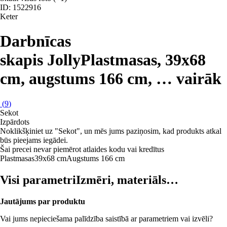
ID: 1522916
Keter
Darbnīcas
skapis Jolly
Plastmasas, 39x68
cm, augstums 166 cm
, …
vairāk
(
9
)
Sekot
Izpārdots
Noklikšķiniet uz "Sekot", un mēs jums paziņosim, kad produkts atkal
būs pieejams iegādei.
Šai precei nevar piemērot atlaides kodu vai kredītus
Plastmasas
39x68 cm
Augstums 166 cm
Visi parametri
Izmēri, materiāls…
Jautājums par produktu
Vai jums nepieciešama palīdzība saistībā ar parametriem vai izvēli?