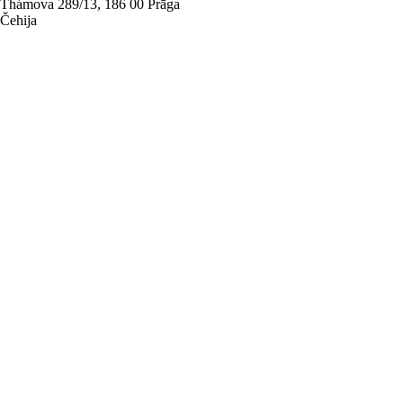
Thámova 289/13, 186 00 Prāga
Čehija