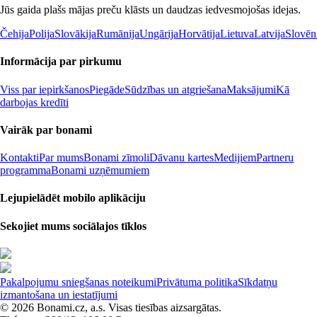
Jūs gaida plašs mājas preču klāsts un daudzas iedvesmojošas idejas.
Čehija
Polija
Slovākija
Rumānija
Ungārija
Horvātija
Lietuva
Latvija
Slovēn
Informācija par pirkumu
Viss par iepirkšanos
Piegāde
Sūdzības un atgriešana
Maksājumi
Kā
darbojas kredīti
Vairāk par bonami
Kontakti
Par mums
Bonami zīmoli
Dāvanu kartes
Medijiem
Partneru
programma
Bonami uzņēmumiem
Lejupielādēt mobilo aplikāciju
Sekojiet mums sociālajos tīklos
Pakalpojumu sniegšanas noteikumi
Privātuma politika
Sīkdatņu
izmantošana un iestatījumi
© 2026 Bonami.cz, a.s. Visas tiesības aizsargātas.