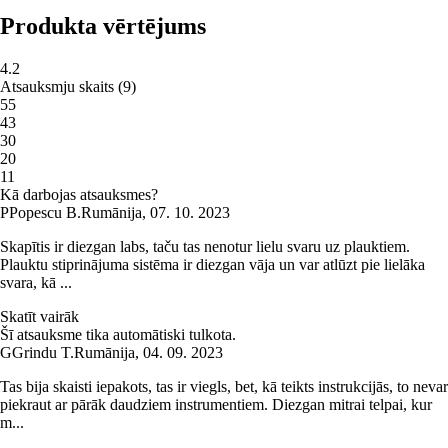
Produkta vērtējums
4.2
Atsauksmju skaits
(
9
)
5
5
4
3
3
0
2
0
1
1
Kā darbojas atsauksmes?
P
Popescu B.
Rumānija
,
07. 10. 2023
Skapītis ir diezgan labs, taču tas nenotur lielu svaru uz plauktiem.
Plauktu stiprinājuma sistēma ir diezgan vāja un var atlūzt pie lielāka
svara, kā ...
Skatīt vairāk
Šī atsauksme tika automātiski tulkota.
G
Grindu T.
Rumānija
,
04. 09. 2023
Tas bija skaisti iepakots, tas ir viegls, bet, kā teikts instrukcijās, to nevar
piekraut ar pārāk daudziem instrumentiem. Diezgan mitrai telpai, kur
m...