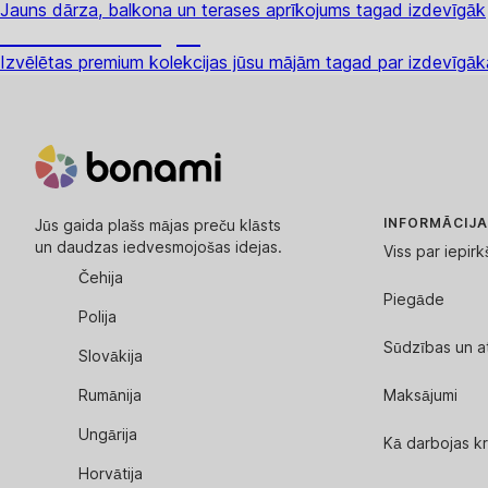
Jauns dārza, balkona un terases aprīkojums tagad izdevīgāk
Premium izdevīgāk
Izvēlētas premium kolekcijas jūsu mājām tagad par izdevīg
INFORMĀCIJA
Jūs gaida plašs mājas preču klāsts
un daudzas iedvesmojošas idejas.
Viss par iepir
Čehija
Piegāde
Polija
Sūdzības un a
Slovākija
Rumānija
Maksājumi
Ungārija
Kā darbojas kr
Horvātija