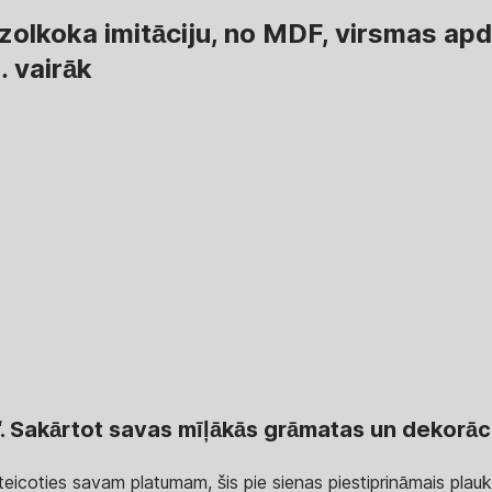
olkoka imitāciju, no MDF, virsmas apda
 …
vairāk
Sakārtot savas mīļākās grāmatas un dekorācija
teicoties savam platumam, šis pie sienas piestiprināmais pla