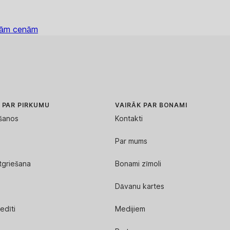
ākām cenām
 PAR PIRKUMU
VAIRĀK PAR BONAMI
kšanos
Kontakti
Par mums
tgriešana
Bonami zīmoli
Dāvanu kartes
edīti
Medijiem