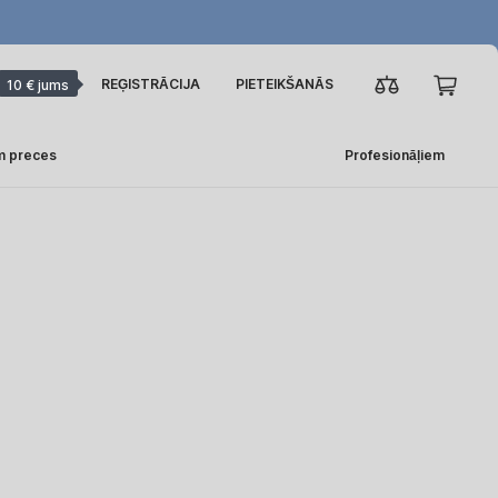
REĢISTRĀCIJA
PIETEIKŠANĀS
10 € jums
m preces
Profesionāļiem