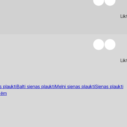
Lik
Lik
s plaukti
Balti sienas plaukti
Melni sienas plaukti
Sienas plaukti
ldēm