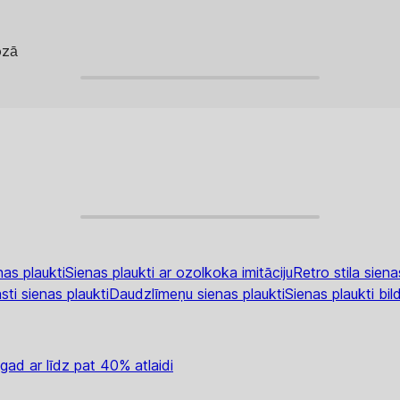
ozā
as plaukti
Sienas plaukti ar ozolkoka imitāciju
Retro stila siena
sti sienas plaukti
Daudzlīmeņu sienas plaukti
Sienas plaukti bi
gad ar līdz pat 40% atlaidi