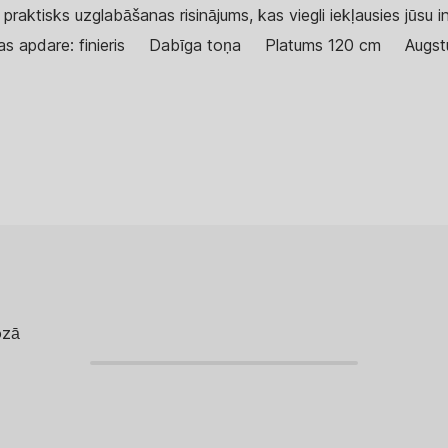
 praktisks uzglabāšanas risinājums, kas viegli iekļausies jūsu in
s apdare: finieris
Dabīga toņa
Platums 120 cm
Augs
ozā