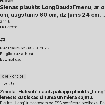
Hübsch
Sienas plaukts Long
Daudzlīmeņu, ar oz
cm, augstums 80 cm, dziļums 24 cm
,
341 €
Likt grozā
Piegādāsim no 08. 09. 2026
Piegāde uz adresi
Bez maksas
·
O 08. – C 10. 09.
VAIRĀK
Zīmola „Hübsch“ daudzpakāpju plaukts „Long“. 
ienesīs dabiskas siltuma un miera sajūtu.
Plaukts „Long“ ir izgatavots no FSC sertificēta ozolkoka. Pa