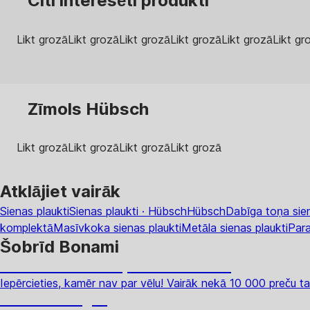
Citi interesēti produkti
Likt grozā
Likt grozā
Likt grozā
Likt grozā
Likt grozā
Likt gr
Zīmols Hübsch
Likt grozā
Likt grozā
Likt grozā
Likt grozā
Atklājiet vairāk
Sienas plaukti
Sienas plaukti · Hübsch
Hübsch
Dabīga toņa sien
komplektā
Masīvkoka sienas plaukti
Metāla sienas plaukti
Para
Šobrīd Bonami
Summer Sale: līdz pat 40% atlaide
Iepērcieties, kamēr nav par vēlu! Vairāk nekā 10 000 preču ta
Dārzs izdevīgāk