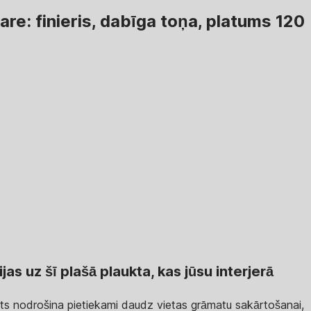
re: finieris, dabīga toņa, platums 120
s uz šī plašā plaukta, kas jūsu interjerā
ukts nodrošina pietiekami daudz vietas grāmatu sakārtošanai,