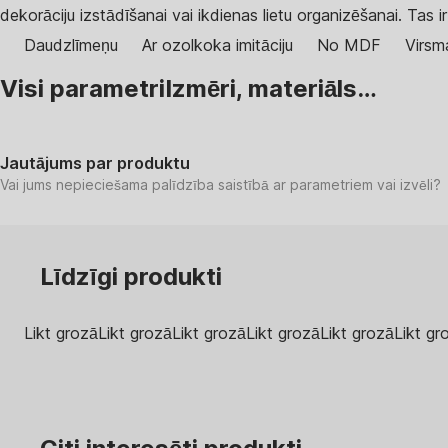
dekorāciju izstādīšanai vai ikdienas lietu organizēšanai. Tas ir
Daudzlīmeņu
Ar ozolkoka imitāciju
No MDF
Virsma
Visi parametri
Izmēri, materiāls…
Jautājums par produktu
Vai jums nepieciešama palīdzība saistībā ar parametriem vai izvēli?
Līdzīgi produkti
Likt grozā
Likt grozā
Likt grozā
Likt grozā
Likt grozā
Likt gr