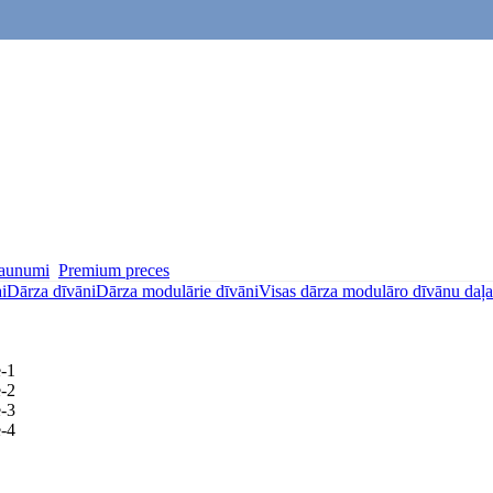
aunumi
Premium preces
i
Dārza dīvāni
Dārza modulārie dīvāni
Visas dārza modulāro dīvānu daļa