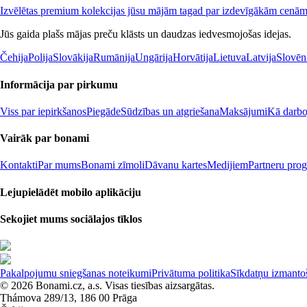
Izvēlētas premium kolekcijas jūsu mājām tagad par izdevīgākām cenā
Jūs gaida plašs mājas preču klāsts un daudzas iedvesmojošas idejas.
Čehija
Polija
Slovākija
Rumānija
Ungārija
Horvātija
Lietuva
Latvija
Slovēn
Informācija par pirkumu
Viss par iepirkšanos
Piegāde
Sūdzības un atgriešana
Maksājumi
Kā darboj
Vairāk par bonami
Kontakti
Par mums
Bonami zīmoli
Dāvanu kartes
Medijiem
Partneru pro
Lejupielādēt mobilo aplikāciju
Sekojiet mums sociālajos tīklos
Pakalpojumu sniegšanas noteikumi
Privātuma politika
Sīkdatņu izmantoš
© 2026 Bonami.cz, a.s. Visas tiesības aizsargātas.
Thámova 289/13, 186 00 Prāga