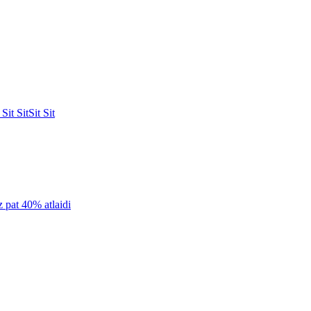
Sit Sit
Sit Sit
z pat 40% atlaidi