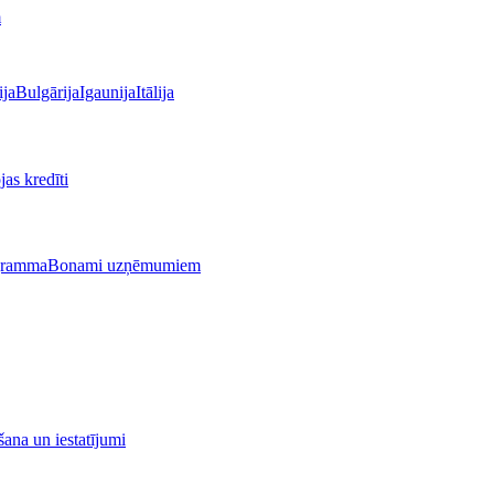
m
ija
Bulgārija
Igaunija
Itālija
as kredīti
gramma
Bonami uzņēmumiem
ana un iestatījumi