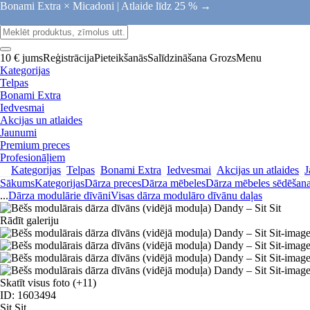
Bonami Extra × Micadoni |
Atlaide līdz 25 % →
10 € jums
Reģistrācija
Pieteikšanās
Salīdzināšana
Grozs
Menu
Kategorijas
Telpas
Bonami Extra
Iedvesmai
Akcijas un atlaides
Jaunumi
Premium preces
Profesionāļiem
Kategorijas
Telpas
Bonami Extra
Iedvesmai
Akcijas un atlaides
J
Sākums
Kategorijas
Dārza preces
Dārza mēbeles
Dārza mēbeles sēdēšana
...
Dārza modulārie dīvāni
Visas dārza modulāro dīvānu daļas
Rādīt galeriju
Skatīt visus foto
(+11)
ID: 1603494
Sit Sit