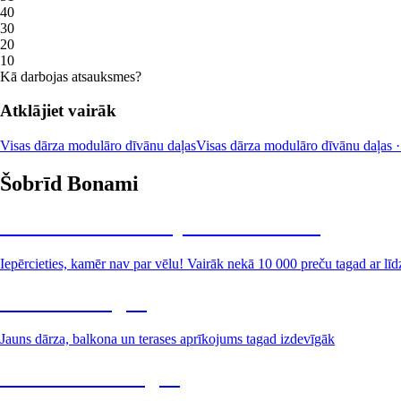
4
0
3
0
2
0
1
0
Kā darbojas atsauksmes?
Atklājiet vairāk
Visas dārza modulāro dīvānu daļas
Visas dārza modulāro dīvānu daļas · 
Šobrīd Bonami
Summer Sale: līdz pat 40% atlaide
Iepērcieties, kamēr nav par vēlu! Vairāk nekā 10 000 preču tagad ar līd
Dārzs izdevīgāk
Jauns dārza, balkona un terases aprīkojums tagad izdevīgāk
Premium izdevīgāk