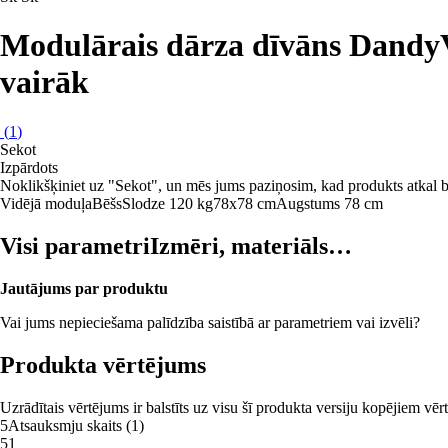
Modulārais dārza dīvāns Dandy
vairāk
(
1
)
Sekot
Izpārdots
Noklikšķiniet uz "Sekot", un mēs jums paziņosim, kad produkts atkal b
Vidējā moduļa
Bēšs
Slodze 120 kg
78x78 cm
Augstums 78 cm
Visi parametri
Izmēri, materiāls…
Jautājums par produktu
Vai jums nepieciešama palīdzība saistībā ar parametriem vai izvēli?
Produkta vērtējums
Uzrādītais vērtējums ir balstīts uz visu šī produkta versiju kopējiem vē
5
Atsauksmju skaits
(
1
)
5
1