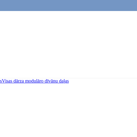
s
Visas dārza modulāro dīvānu daļas