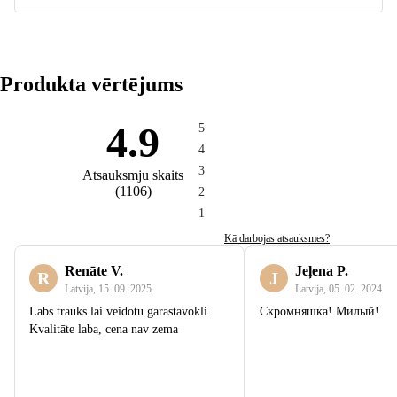
Produkta vērtējums
4.9
5
4
3
Atsauksmju skaits
(
1106
)
2
1
Kā darbojas atsauksmes?
Renāte V.
Jeļena P.
R
J
Latvija
,
15. 09. 2025
Latvija
,
05. 02. 2024
Labs trauks lai veidotu garastavokli.
Скромняшка! Милый!
Kvalitāte laba, cena nav zema