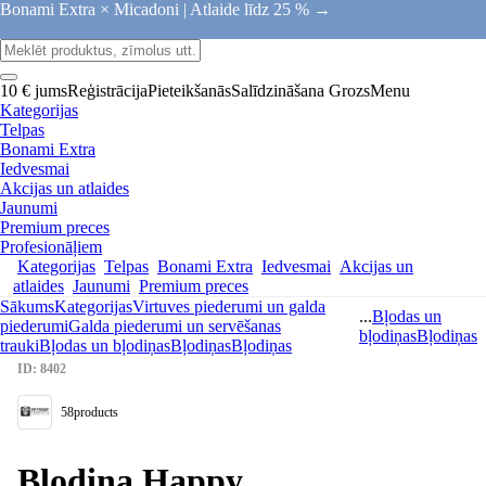
Bonami Extra × Micadoni |
Atlaide līdz 25 % →
10 € jums
Reģistrācija
Pieteikšanās
Salīdzināšana
Grozs
Menu
Kategorijas
Telpas
Bonami Extra
Iedvesmai
Akcijas un atlaides
Jaunumi
Premium preces
Profesionāļiem
Kategorijas
Telpas
Bonami Extra
Iedvesmai
Akcijas un
atlaides
Jaunumi
Premium preces
Sākums
Kategorijas
Virtuves piederumi un galda
...
Bļodas un
piederumi
Galda piederumi un servēšanas
bļodiņas
Bļodiņas
trauki
Bļodas un bļodiņas
Bļodiņas
Bļodiņas
ID: 8402
58products
Bļodiņa Happy