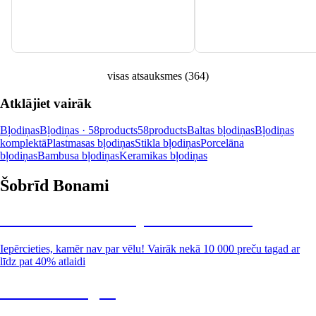
visas atsauksmes
(
364
)
Atklājiet vairāk
Bļodiņas
Bļodiņas · 58products
58products
Baltas bļodiņas
Bļodiņas
komplektā
Plastmasas bļodiņas
Stikla bļodiņas
Porcelāna
bļodiņas
Bambusa bļodiņas
Keramikas bļodiņas
Šobrīd Bonami
Summer Sale: līdz pat 40% atlaide
Iepērcieties, kamēr nav par vēlu! Vairāk nekā 10 000 preču tagad ar
līdz pat 40% atlaidi
Dārzs izdevīgāk