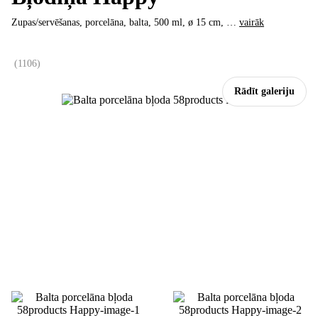
Zupas/servēšanas, porcelāna, balta, 500 ml, ø 15 cm
, …
vairāk
(
1106
)
Rādīt galeriju