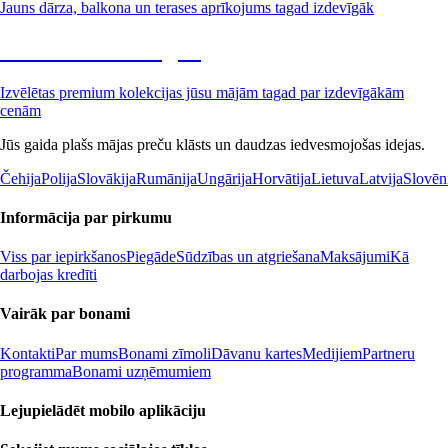
Jauns dārza, balkona un terases aprīkojums tagad izdevīgāk
Premium izdevīgāk
Izvēlētas premium kolekcijas jūsu mājām tagad par izdevīgākām
cenām
Jūs gaida plašs mājas preču klāsts un daudzas iedvesmojošas idejas.
Čehija
Polija
Slovākija
Rumānija
Ungārija
Horvātija
Lietuva
Latvija
Slovēn
Informācija par pirkumu
Viss par iepirkšanos
Piegāde
Sūdzības un atgriešana
Maksājumi
Kā
darbojas kredīti
Vairāk par bonami
Kontakti
Par mums
Bonami zīmoli
Dāvanu kartes
Medijiem
Partneru
programma
Bonami uzņēmumiem
Lejupielādēt mobilo aplikāciju