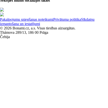
Sekojiet mums sociālajos tīklos
Pakalpojumu sniegšanas noteikumi
Privātuma politika
Sīkdatņu
izmantošana un iestatījumi
© 2026 Bonami.cz, a.s. Visas tiesības aizsargātas.
Thámova 289/13, 186 00 Prāga
Čehija