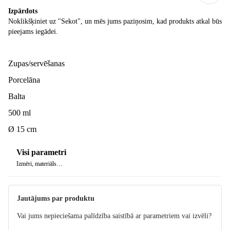
Izpārdots
Noklikšķiniet uz "Sekot", un mēs jums paziņosim, kad produkts atkal būs
pieejams iegādei.
Zupas/servēšanas
Porcelāna
Balta
500 ml
Ø 15 cm
Visi parametri
Izmēri, materiāls…
Jautājums par produktu
Vai jums nepieciešama palīdzība saistībā ar parametriem vai izvēli?