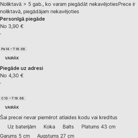
Noliktavā > 5 gab., ko varam piegādāt nekavējoties
Prece ir
noliktavā, piegādājam nekavējoties
Personīgā piegāde
No 3,90 €
·
Pk 14. – T 19. 08.
VAIRĀK
Piegāde uz adresi
No 4,30 €
·
C 13. – T 19. 08.
VAIRĀK
Šai precei nevar piemērot atlaides kodu vai kredītus
Uz baterijām
Koka
Balts
Platums 43 cm
Garums 5 cm
Augstums 27 cm