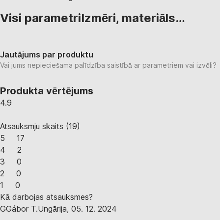
Visi parametri
Izmēri, materiāls…
Jautājums par produktu
Vai jums nepieciešama palīdzība saistībā ar parametriem vai izvēli?
Produkta vērtējums
4.9
Atsauksmju skaits
(
19
)
5
17
4
2
3
0
2
0
1
0
Kā darbojas atsauksmes?
G
Gábor T.
Ungārija
,
05. 12. 2024