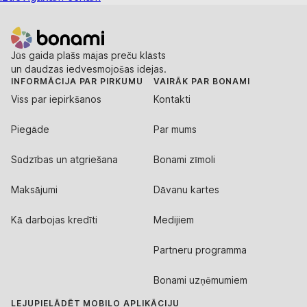
Jūs gaida plašs mājas preču klāsts
un daudzas iedvesmojošas idejas.
INFORMĀCIJA PAR PIRKUMU
VAIRĀK PAR BONAMI
Viss par iepirkšanos
Kontakti
Piegāde
Par mums
Sūdzības un atgriešana
Bonami zīmoli
Maksājumi
Dāvanu kartes
Kā darbojas kredīti
Medijiem
Partneru programma
Bonami uzņēmumiem
LEJUPIELĀDĒT MOBILO APLIKĀCIJU