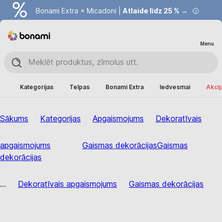
Bonami Extra × Micadoni |
Atlaide līdz 25 % →
Menu
Kategorijas
Telpas
Bonami Extra
Iedvesmai
Akcij
Sākums
Kategorijas
Apgaismojums
Dekoratīvais
apgaismojums
Gaismas dekorācijas
Gaismas
dekorācijas
...
Dekoratīvais apgaismojums
Gaismas dekorācijas