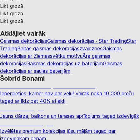
Likt grozā
Likt grozā
Likt grozā
Atklājiet vairāk
Gaismas dekorācijas
Gaismas dekorācijas · Star Trading
Star
Trading
Baltas gaismas dekorācijas
zvaigznes
Gaismas
dekorācijas ar Ziemassvētku motīvu
Āra gaismas
dekorācijas
Gaismas dekorācijas uz baterijām
Gaismas
dekorācijas ar saules baterijām
Šobrīd Bonami
Summer Sale: līdz pat 40% atlaide
Iepērcieties, kamēr nav par vēlu! Vairāk nekā 10 000 preču
tagad ar līdz pat 40% atlaidi
Dārzs izdevīgāk
Jauns dārza, balkona un terases aprīkojums tagad izdevīgāk
Premium izdevīgāk
Izvēlētas premium kolekcijas jūsu mājām tagad par
izdevīgākām cenām