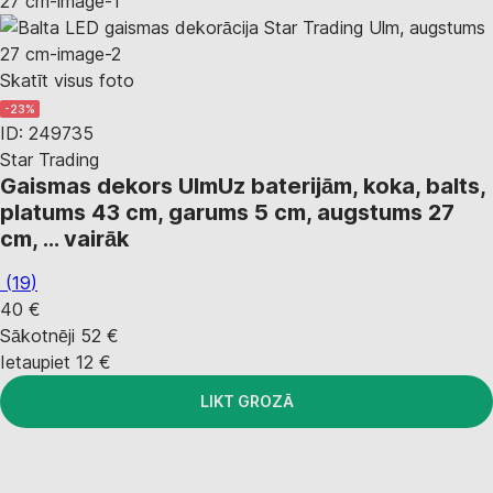
Skatīt visus foto
-23%
ID: 249735
Star Trading
Gaismas dekors Ulm
Uz baterijām, koka, balts,
platums 43 cm, garums 5 cm, augstums 27
cm
, …
vairāk
(
19
)
40 €
Sākotnēji
52 €
Ietaupiet 12 €
LIKT GROZĀ