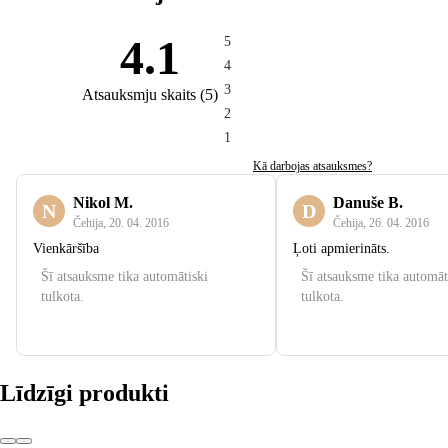
4.1
5
4
3
Atsauksmju skaits
(
5
)
2
1
Kā darbojas atsauksmes?
Nikol M.
Danuše B.
N
D
Čehija
,
20. 04. 2016
Čehija
,
26. 04. 2016
Vienkāršība
Ļoti apmierināts.
Šī atsauksme tika automātiski
Šī atsauksme tika automāt
tulkota.
tulkota.
Līdzīgi produkti