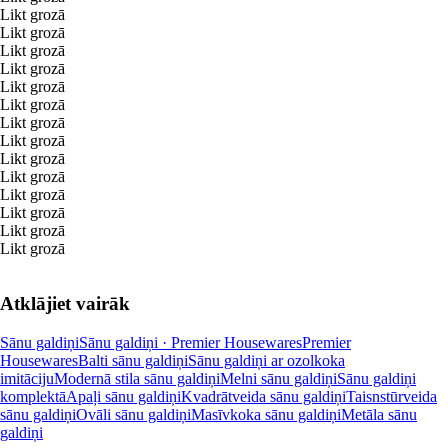
Likt grozā
Likt grozā
Likt grozā
Likt grozā
Likt grozā
Likt grozā
Likt grozā
Likt grozā
Likt grozā
Likt grozā
Likt grozā
Likt grozā
Likt grozā
Likt grozā
Atklājiet vairāk
Sānu galdiņi
Sānu galdiņi · Premier Housewares
Premier
Housewares
Balti sānu galdiņi
Sānu galdiņi ar ozolkoka
imitāciju
Modernā stila sānu galdiņi
Melni sānu galdiņi
Sānu galdiņi
komplektā
Apaļi sānu galdiņi
Kvadrātveida sānu galdiņi
Taisnstūrveida
sānu galdiņi
Ovāli sānu galdiņi
Masīvkoka sānu galdiņi
Metāla sānu
galdiņi