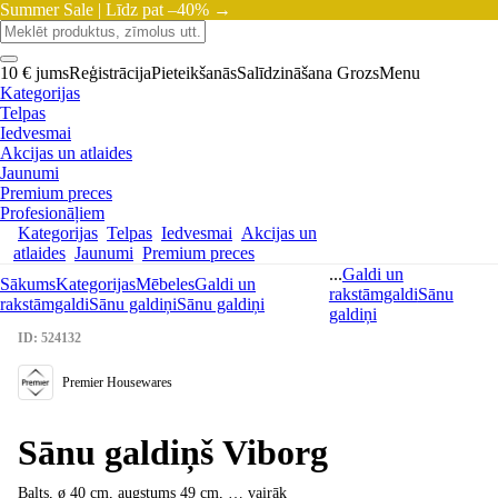
Summer Sale |
Līdz pat –40% →
10 € jums
Reģistrācija
Pieteikšanās
Salīdzināšana
Grozs
Menu
Kategorijas
Telpas
Iedvesmai
Akcijas un atlaides
Jaunumi
Premium preces
Profesionāļiem
Kategorijas
Telpas
Iedvesmai
Akcijas un
atlaides
Jaunumi
Premium preces
...
Galdi un
Sākums
Kategorijas
Mēbeles
Galdi un
rakstāmgaldi
Sānu
rakstāmgaldi
Sānu galdiņi
Sānu galdiņi
galdiņi
ID: 524132
Premier Housewares
Sānu galdiņš Viborg
Balts, ø 40 cm, augstums 49 cm
, …
vairāk