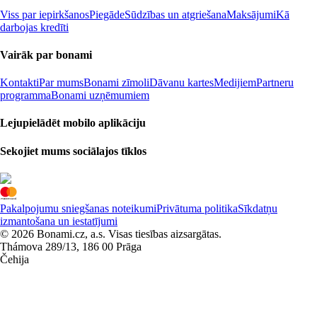
Viss par iepirkšanos
Piegāde
Sūdzības un atgriešana
Maksājumi
Kā
darbojas kredīti
Vairāk par bonami
Kontakti
Par mums
Bonami zīmoli
Dāvanu kartes
Medijiem
Partneru
programma
Bonami uzņēmumiem
Lejupielādēt mobilo aplikāciju
Sekojiet mums sociālajos tīklos
Pakalpojumu sniegšanas noteikumi
Privātuma politika
Sīkdatņu
izmantošana un iestatījumi
© 2026 Bonami.cz, a.s. Visas tiesības aizsargātas.
Thámova 289/13, 186 00 Prāga
Čehija