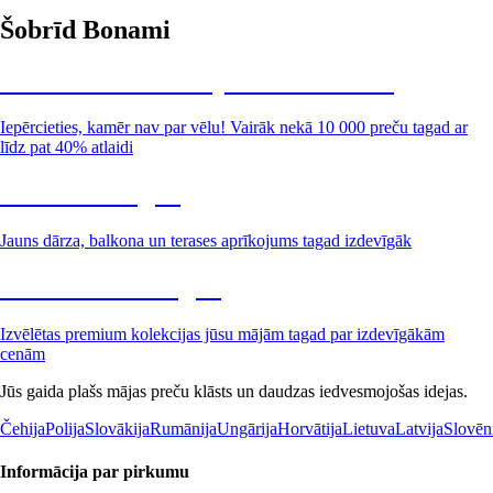
Šobrīd Bonami
Summer Sale: līdz pat 40% atlaide
Iepērcieties, kamēr nav par vēlu! Vairāk nekā 10 000 preču tagad ar
līdz pat 40% atlaidi
Dārzs izdevīgāk
Jauns dārza, balkona un terases aprīkojums tagad izdevīgāk
Premium izdevīgāk
Izvēlētas premium kolekcijas jūsu mājām tagad par izdevīgākām
cenām
Jūs gaida plašs mājas preču klāsts un daudzas iedvesmojošas idejas.
Čehija
Polija
Slovākija
Rumānija
Ungārija
Horvātija
Lietuva
Latvija
Slovēn
Informācija par pirkumu