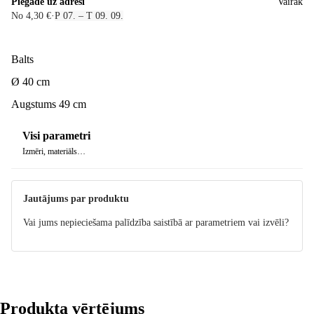
Piegāde uz adresi
Vairāk
No 4,30 €
·
P 07. – T 09. 09.
Balts
Ø 40 cm
Augstums 49 cm
Visi parametri
Izmēri, materiāls…
Jautājums par produktu
Vai jums nepieciešama palīdzība saistībā ar parametriem vai izvēli?
Produkta vērtējums