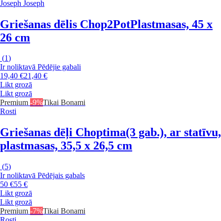
Joseph Joseph
Griešanas dēlis Chop2Pot
Plastmasas, 45 x
26 cm
(
1
)
Ir noliktavā
Pēdējie gabali
19,40 €
21,40 €
Likt grozā
Likt grozā
Premium
-9%
Tikai Bonami
Rosti
Griešanas dēļi Choptima
(3 gab.), ar statīvu,
plastmasas, 35,5 x 26,5 cm
(
5
)
Ir noliktavā
Pēdējais gabals
50 €
55 €
Likt grozā
Likt grozā
Premium
-7%
Tikai Bonami
Rosti