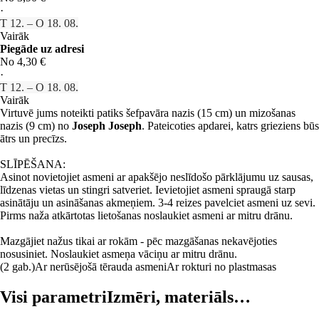
·
T 12. – O 18. 08.
Vairāk
Piegāde uz adresi
No 4,30 €
·
T 12. – O 18. 08.
Vairāk
Virtuvē jums noteikti patiks šefpavāra nazis (15 cm) un mizošanas
nazis (9 cm) no
Joseph Joseph
. Pateicoties apdarei, katrs grieziens būs
ātrs un precīzs.
SLĪPĒŠANA:
Asinot novietojiet asmeni ar apakšējo neslīdošo pārklājumu uz sausas,
līdzenas vietas un stingri satveriet. Ievietojiet asmeni spraugā starp
asinātāju un asināšanas akmeņiem. 3-4 reizes pavelciet asmeni uz sevi.
Pirms naža atkārtotas lietošanas noslaukiet asmeni ar mitru drānu.
Mazgājiet nažus tikai ar rokām - pēc mazgāšanas nekavējoties
nosusiniet. Noslaukiet asmeņa vāciņu ar mitru drānu.
(2 gab.)
Ar nerūsējošā tērauda asmeni
Ar rokturi no plastmasas
Visi parametri
Izmēri, materiāls…