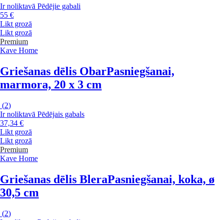
Ir noliktavā
Pēdējie gabali
55 €
Likt grozā
Likt grozā
Premium
Kave Home
Griešanas dēlis Obar
Pasniegšanai,
marmora, 20 x 3 cm
(
2
)
Ir noliktavā
Pēdējais gabals
37,34 €
Likt grozā
Likt grozā
Premium
Kave Home
Griešanas dēlis Blera
Pasniegšanai, koka, ø
30,5 cm
(
2
)