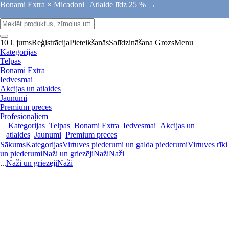
Bonami Extra × Micadoni |
Atlaide līdz 25 % →
10 € jums
Reģistrācija
Pieteikšanās
Salīdzināšana
Grozs
Menu
Kategorijas
Telpas
Bonami Extra
Iedvesmai
Akcijas un atlaides
Jaunumi
Premium preces
Profesionāļiem
Kategorijas
Telpas
Bonami Extra
Iedvesmai
Akcijas un
atlaides
Jaunumi
Premium preces
Sākums
Kategorijas
Virtuves piederumi un galda piederumi
Virtuves rīki
un piederumi
Naži un griezēji
Naži
Naži
...
Naži un griezēji
Naži