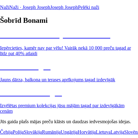
Naži
Naži · Joseph Joseph
Joseph Joseph
Pelēki naži
Šobrīd Bonami
Summer Sale: līdz pat 40% atlaide
Iepērcieties, kamēr nav par vēlu! Vairāk nekā 10 000 preču tagad ar
līdz pat 40% atlaidi
Dārzs izdevīgāk
Jauns dārza, balkona un terases aprīkojums tagad izdevīgāk
Premium izdevīgāk
Izvēlētas premium kolekcijas jūsu mājām tagad par izdevīgākām
cenām
Jūs gaida plašs mājas preču klāsts un daudzas iedvesmojošas idejas.
Čehija
Polija
Slovākija
Rumānija
Ungārija
Horvātija
Lietuva
Latvija
Slovēn