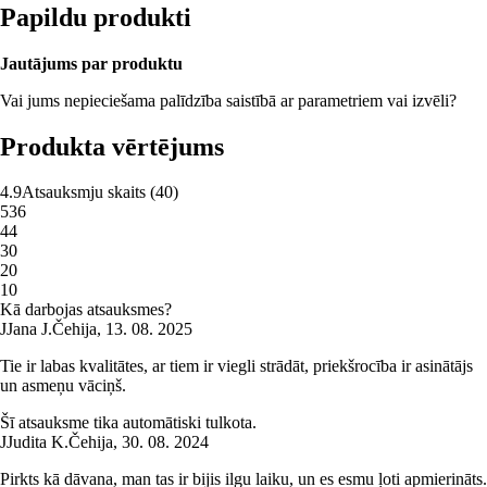
Papildu produkti
Jautājums par produktu
Vai jums nepieciešama palīdzība saistībā ar parametriem vai izvēli?
Produkta vērtējums
4.9
Atsauksmju skaits
(
40
)
5
36
4
4
3
0
2
0
1
0
Kā darbojas atsauksmes?
J
Jana J.
Čehija
,
13. 08. 2025
Tie ir labas kvalitātes, ar tiem ir viegli strādāt, priekšrocība ir asinātājs
un asmeņu vāciņš.
Šī atsauksme tika automātiski tulkota.
J
Judita K.
Čehija
,
30. 08. 2024
Pirkts kā dāvana, man tas ir bijis ilgu laiku, un es esmu ļoti apmierināts.