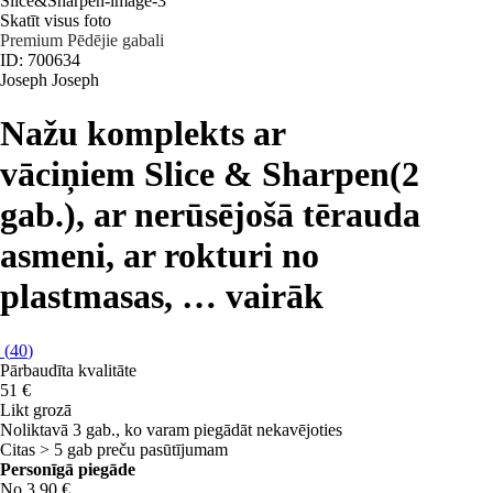
Skatīt visus foto
Premium
Pēdējie gabali
ID: 700634
Joseph Joseph
Nažu komplekts ar
vāciņiem Slice & Sharpen
(2
gab.), ar nerūsējošā tērauda
asmeni, ar rokturi no
plastmasas
, …
vairāk
(
40
)
Pārbaudīta kvalitāte
51 €
Likt grozā
Noliktavā 3 gab., ko varam piegādāt nekavējoties
Citas > 5 gab preču pasūtījumam
Personīgā piegāde
No 3,90 €