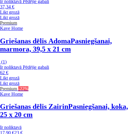
Ir noliktavā
Pēdējie gabali
37,34 €
Likt grozā
Likt grozā
Premium
Kave Home
Griešanas dēlis Adoma
Pasniegšanai,
marmora, 39,5 x 21 cm
(
1
)
Ir noliktavā
Pēdējie gabali
62 €
Likt grozā
Likt grozā
Premium
-22%
Kave Home
Griešanas dēlis Zairin
Pasniegšanai, koka,
25 x 20 cm
Ir noliktavā
17,90 €
23 €