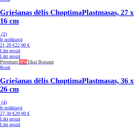
Griešanas dēlis Choptima
Plastmasas, 27 x
16 cm
(
2
)
Ir noliktavā
21,20 €
22,90 €
Likt grozā
Likt grozā
Premium
-8%
Tikai Bonami
Rosti
Griešanas dēlis Choptima
Plastmasas, 36 x
26 cm
(
4
)
Ir noliktavā
27,30 €
29,90 €
Likt grozā
Likt grozā