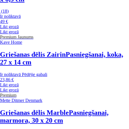
(
18
)
Ir noliktavā
49 €
Likt grozā
Likt grozā
Premium
Jaunums
Kave Home
Griešanas dēlis Zairin
Pasniegšanai, koka,
27 x 14 cm
Ir noliktavā
Pēdējie gabali
23,86 €
Likt grozā
Likt grozā
Premium
Mette Ditmer Denmark
Griešanas dēlis Marble
Pasniegšanai,
marmora, 30 x 20 cm