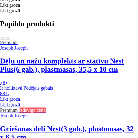
Likt grozā
Likt grozā
Papildu produkti
Premium
Joseph Joseph
Dēļu un nažu komplekts ar statīvu Nest
Plus
(6 gab.), plastmasas, 35,5 x 10 cm
(
8
)
Ir noliktavā
Pēdējais gabals
88 €
Likt grozā
Likt grozā
Premium
Izdevīga cena
Joseph Joseph
Griešanas dēļi Nest
(3 gab.), plastmasas, 32
x 6,5 cm