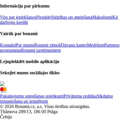
Informācija par pirkumu
Viss par iepirkšanos
Piegāde
Sūdzības un atgriešana
Maksājumi
Kā
darbojas kredīti
Vairāk par bonami
Kontakti
Par mums
Bonami zīmoli
Dāvanu kartes
Medijiem
Partneru
programma
Bonami uzņēmumiem
Lejupielādēt mobilo aplikāciju
Sekojiet mums sociālajos tīklos
Pakalpojumu sniegšanas noteikumi
Privātuma politika
Sīkdatņu
izmantošana un iestatījumi
© 2026 Bonami.cz, a.s. Visas tiesības aizsargātas.
Thámova 289/13, 186 00 Prāga
Čehija