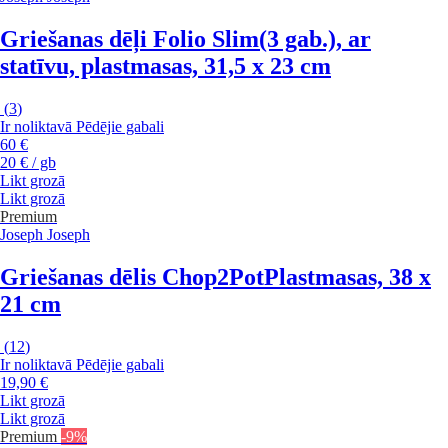
Griešanas dēļi Folio Slim
(3 gab.), ar
statīvu, plastmasas, 31,5 x 23 cm
(
3
)
Ir noliktavā
Pēdējie gabali
60 €
20 € / gb
Likt grozā
Likt grozā
Premium
Joseph Joseph
Griešanas dēlis Chop2Pot
Plastmasas, 38 x
21 cm
(
12
)
Ir noliktavā
Pēdējie gabali
19,90 €
Likt grozā
Likt grozā
Premium
-9%