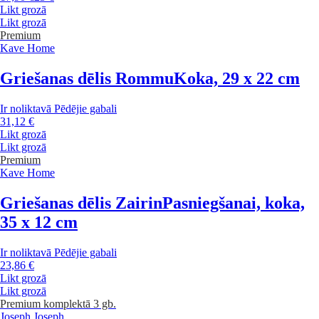
Likt grozā
Likt grozā
Premium
Kave Home
Griešanas dēlis Rommu
Koka, 29 x 22 cm
Ir noliktavā
Pēdējie gabali
31,12 €
Likt grozā
Likt grozā
Premium
Kave Home
Griešanas dēlis Zairin
Pasniegšanai, koka,
35 x 12 cm
Ir noliktavā
Pēdējie gabali
23,86 €
Likt grozā
Likt grozā
Premium
komplektā 3 gb.
Joseph Joseph