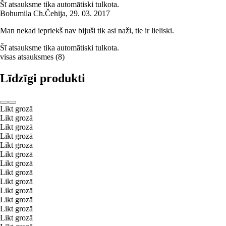
Šī atsauksme tika automātiski tulkota.
Bohumila Ch.
Čehija
,
29. 03. 2017
Man nekad iepriekš nav bijuši tik asi naži, tie ir lieliski.
Šī atsauksme tika automātiski tulkota.
visas atsauksmes
(
8
)
Līdzīgi produkti
Likt grozā
Likt grozā
Likt grozā
Likt grozā
Likt grozā
Likt grozā
Likt grozā
Likt grozā
Likt grozā
Likt grozā
Likt grozā
Likt grozā
Likt grozā