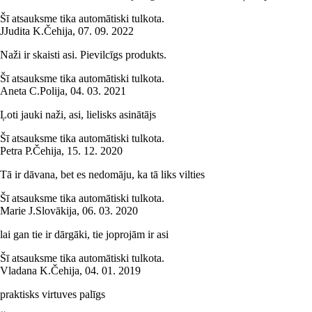
Šī atsauksme tika automātiski tulkota.
J
Judita K.
Čehija
,
07. 09. 2022
Naži ir skaisti asi. Pievilcīgs produkts.
Šī atsauksme tika automātiski tulkota.
Aneta C.
Polija
,
04. 03. 2021
Ļoti jauki naži, asi, lielisks asinātājs
Šī atsauksme tika automātiski tulkota.
Petra P.
Čehija
,
15. 12. 2020
Tā ir dāvana, bet es nedomāju, ka tā liks vilties
Šī atsauksme tika automātiski tulkota.
Marie J.
Slovākija
,
06. 03. 2020
lai gan tie ir dārgāki, tie joprojām ir asi
Šī atsauksme tika automātiski tulkota.
Vladana K.
Čehija
,
04. 01. 2019
praktisks virtuves palīgs