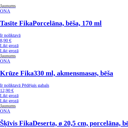
Jaunums
ONA
Tasīte Fika
Porcelāna, bēša, 170 ml
Ir noliktavā
8,90 €
Likt grozā
Likt grozā
Jaunums
ONA
Krūze Fika
330 ml, akmensmasas, bēša
Ir noliktavā
Pēdējais gabals
12,90 €
Likt grozā
Likt grozā
Jaunums
ONA
Šķīvis Fika
Deserta, ø 20,5 cm, porcelāna, b