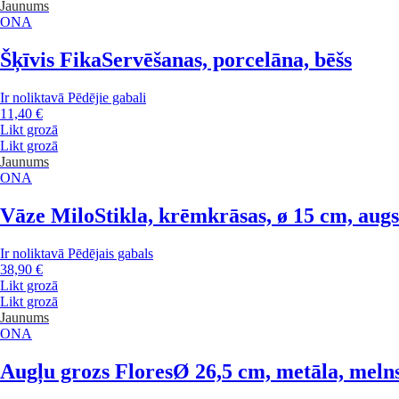
Jaunums
ONA
Šķīvis Fika
Servēšanas, porcelāna, bēšs
Ir noliktavā
Pēdējie gabali
11,40 €
Likt grozā
Likt grozā
Jaunums
ONA
Vāze Milo
Stikla, krēmkrāsas, ø 15 cm, aug
Ir noliktavā
Pēdējais gabals
38,90 €
Likt grozā
Likt grozā
Jaunums
ONA
Augļu grozs Flores
Ø 26,5 cm, metāla, meln