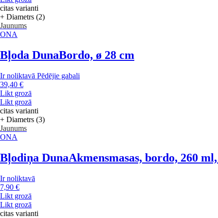
citas varianti
+ Diametrs (2)
Jaunums
ONA
Bļoda Duna
Bordo, ø 28 cm
Ir noliktavā
Pēdējie gabali
39,40 €
Likt grozā
Likt grozā
citas varianti
+ Diametrs (3)
Jaunums
ONA
Bļodiņa Duna
Akmensmasas, bordo, 260 ml,
Ir noliktavā
7,90 €
Likt grozā
Likt grozā
citas varianti