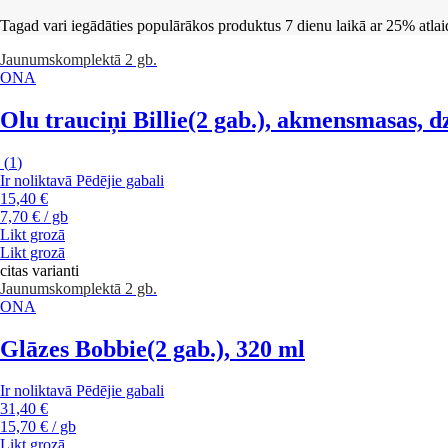
Tagad vari iegādāties populārākos produktus 7 dienu laikā ar 25% atl
Jaunums
komplektā 2 gb.
ONA
Olu trauciņi Billie
(2 gab.), akmensmasas, dz
(
1
)
Ir noliktavā
Pēdējie gabali
15,40 €
7,70 € / gb
Likt grozā
Likt grozā
citas varianti
Jaunums
komplektā 2 gb.
ONA
Glāzes Bobbie
(2 gab.), 320 ml
Ir noliktavā
Pēdējie gabali
31,40 €
15,70 € / gb
Likt grozā