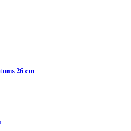
stums 26 cm
s