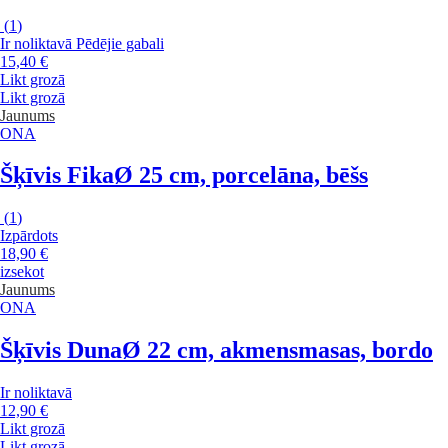
(
1
)
Ir noliktavā
Pēdējie gabali
15,40 €
Likt grozā
Likt grozā
Jaunums
ONA
Šķīvis Fika
Ø 25 cm, porcelāna, bēšs
(
1
)
Izpārdots
18,90 €
izsekot
Jaunums
ONA
Šķīvis Duna
Ø 22 cm, akmensmasas, bordo
Ir noliktavā
12,90 €
Likt grozā
Likt grozā