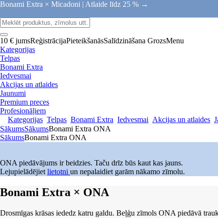
Bonami Extra × Micadoni |
Atlaide līdz 25 % →
10 € jums
Reģistrācija
Pieteikšanās
Salīdzināšana
Grozs
Menu
Kategorijas
Telpas
Bonami Extra
Iedvesmai
Akcijas un atlaides
Jaunumi
Premium preces
Profesionāļiem
Kategorijas
Telpas
Bonami Extra
Iedvesmai
Akcijas un atlaides
J
Sākums
Sākums
Bonami Extra ONA
Sākums
Bonami Extra ONA
ONA piedāvājums ir beidzies. Taču drīz būs kaut kas jauns.
Lejupielādējiet
lietotni
un nepalaidiet garām nākamo zīmolu.
Bonami Extra × ONA
Drosmīgas krāsas iededz katru galdu. Beļģu zīmols ONA piedāvā trauku