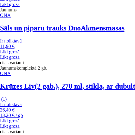
Likt grozā
Jaunums
ONA
Sāls un piparu trauks Duo
Akmensmasas
Ir noliktavā
11,90 €
Likt grozā
Likt grozā
citas varianti
Jaunums
komplektā 2 gb.
ONA
Krūzes Liv
(2 gab.), 270 ml, stikla, ar dubul
(
1
)
Ir noliktavā
26,40 €
13,20 € / gb
Likt grozā
Likt grozā
citas varianti