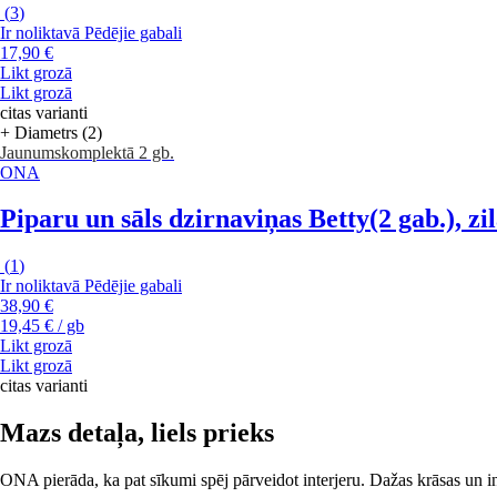
(
3
)
Ir noliktavā
Pēdējie gabali
17,90 €
Likt grozā
Likt grozā
citas varianti
+ Diametrs (2)
Jaunums
komplektā 2 gb.
ONA
Piparu un sāls dzirnaviņas Betty
(2 gab.), z
(
1
)
Ir noliktavā
Pēdējie gabali
38,90 €
19,45 € / gb
Likt grozā
Likt grozā
citas varianti
Mazs detaļa, liels prieks
ONA pierāda, ka pat sīkumi spēj pārveidot interjeru. Dažas krāsas un in