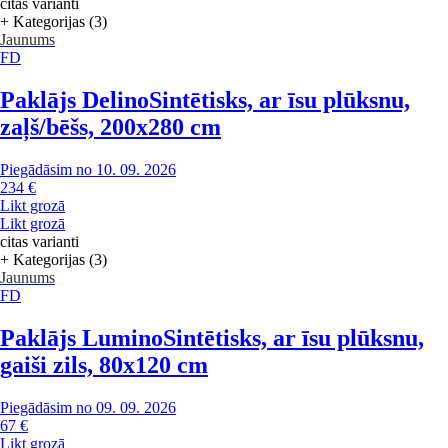
citas varianti
+ Kategorijas (3)
Jaunums
FD
Paklājs Delino
Sintētisks, ar īsu plūksnu,
zaļš/bēšs, 200x280 cm
Piegādāsim no 10. 09. 2026
234 €
Likt grozā
Likt grozā
citas varianti
+ Kategorijas (3)
Jaunums
FD
Paklājs Lumino
Sintētisks, ar īsu plūksnu,
gaiši zils, 80x120 cm
Piegādāsim no 09. 09. 2026
67 €
Likt grozā