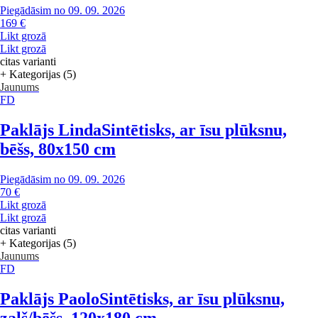
Piegādāsim no 09. 09. 2026
169 €
Likt grozā
Likt grozā
citas varianti
+ Kategorijas (5)
Jaunums
FD
Paklājs Linda
Sintētisks, ar īsu plūksnu,
bēšs, 80x150 cm
Piegādāsim no 09. 09. 2026
70 €
Likt grozā
Likt grozā
citas varianti
+ Kategorijas (5)
Jaunums
FD
Paklājs Paolo
Sintētisks, ar īsu plūksnu,
zaļš/bēšs, 120x180 cm