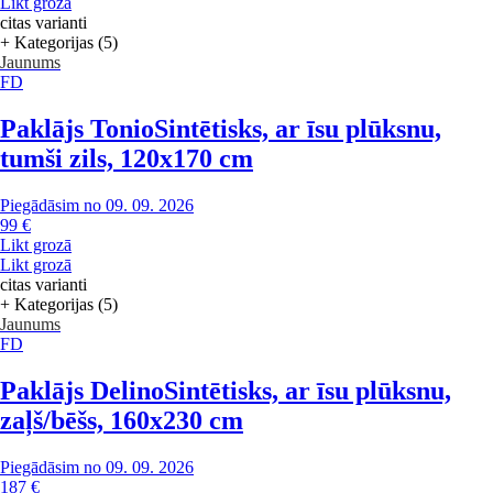
Likt grozā
citas varianti
+ Kategorijas (5)
Jaunums
FD
Paklājs Tonio
Sintētisks, ar īsu plūksnu,
tumši zils, 120x170 cm
Piegādāsim no 09. 09. 2026
99 €
Likt grozā
Likt grozā
citas varianti
+ Kategorijas (5)
Jaunums
FD
Paklājs Delino
Sintētisks, ar īsu plūksnu,
zaļš/bēšs, 160x230 cm
Piegādāsim no 09. 09. 2026
187 €