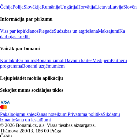
Čehija
Polija
Slovākija
Rumānija
Ungārija
Horvātija
Lietuva
Latvija
Slovēn
Informācija par pirkumu
Viss par iepirkšanos
Piegāde
Sūdzības un atgriešana
Maksājumi
Kā
darbojas kredīti
Vairāk par bonami
Kontakti
Par mums
Bonami zīmoli
Dāvanu kartes
Medijiem
Partneru
programma
Bonami uzņēmumiem
Lejupielādēt mobilo aplikāciju
Sekojiet mums sociālajos tīklos
Pakalpojumu sniegšanas noteikumi
Privātuma politika
Sīkdatņu
izmantošana un iestatījumi
© 2026 Bonami.cz, a.s. Visas tiesības aizsargātas.
Thámova 289/13, 186 00 Prāga
Čehija