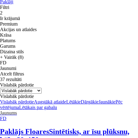
Paklāji
Filtri
2
Ir krājumā
Premium
Akcijas un atlaides
Krāsa
Platums
Garums
Dizaina stils
+ Vairāk (8)
FD
Jaunumi
Atcelt filtrus
37 rezultāti
Vislabāk pārdotie
Vislabāk pārdotie
Vislabāk pārdotie
Augstākā atlaide
Lētākie
Dārgākie
Jaunākie
Pēc
vērtējuma
Lētākais par gabalu
Jaunums
FD
Paklājs Floares
Sintētisks, ar īsu plūksnu,