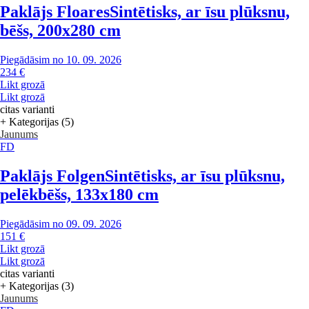
Paklājs Floares
Sintētisks, ar īsu plūksnu,
bēšs, 200x280 cm
Piegādāsim no 10. 09. 2026
234 €
Likt grozā
Likt grozā
citas varianti
+ Kategorijas (5)
Jaunums
FD
Paklājs Folgen
Sintētisks, ar īsu plūksnu,
pelēkbēšs, 133x180 cm
Piegādāsim no 09. 09. 2026
151 €
Likt grozā
Likt grozā
citas varianti
+ Kategorijas (3)
Jaunums