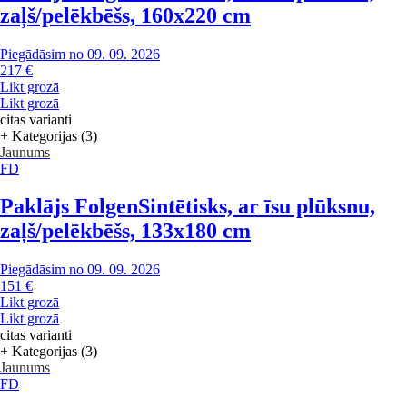
zaļš/pelēkbēšs, 160x220 cm
Piegādāsim no 09. 09. 2026
217 €
Likt grozā
Likt grozā
citas varianti
+ Kategorijas (3)
Jaunums
FD
Paklājs Folgen
Sintētisks, ar īsu plūksnu,
zaļš/pelēkbēšs, 133x180 cm
Piegādāsim no 09. 09. 2026
151 €
Likt grozā
Likt grozā
citas varianti
+ Kategorijas (3)
Jaunums
FD