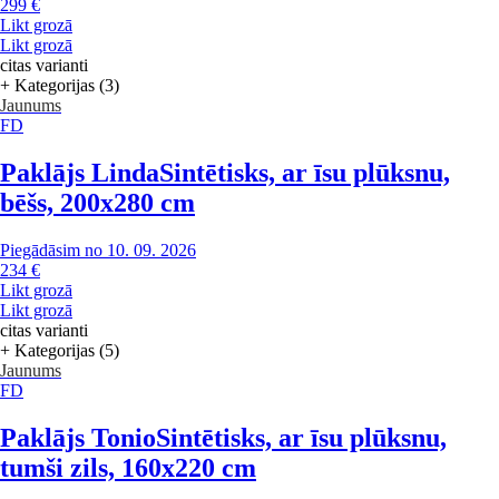
299 €
Likt grozā
Likt grozā
citas varianti
+ Kategorijas (3)
Jaunums
FD
Paklājs Linda
Sintētisks, ar īsu plūksnu,
bēšs, 200x280 cm
Piegādāsim no 10. 09. 2026
234 €
Likt grozā
Likt grozā
citas varianti
+ Kategorijas (5)
Jaunums
FD
Paklājs Tonio
Sintētisks, ar īsu plūksnu,
tumši zils, 160x220 cm