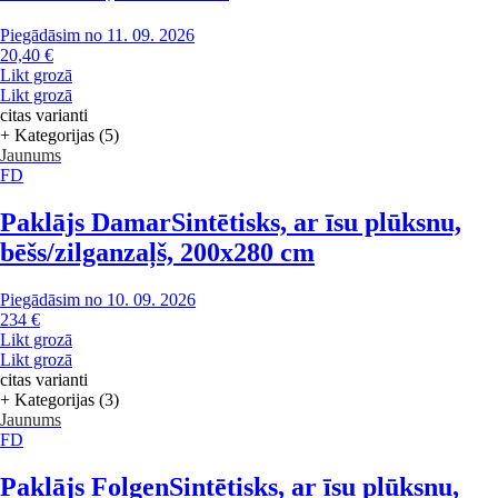
Piegādāsim no 11. 09. 2026
20,40 €
Likt grozā
Likt grozā
citas varianti
+ Kategorijas (5)
Jaunums
FD
Paklājs Damar
Sintētisks, ar īsu plūksnu,
bēšs/zilganzaļš, 200x280 cm
Piegādāsim no 10. 09. 2026
234 €
Likt grozā
Likt grozā
citas varianti
+ Kategorijas (3)
Jaunums
FD
Paklājs Folgen
Sintētisks, ar īsu plūksnu,