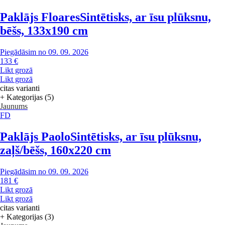
Paklājs Floares
Sintētisks, ar īsu plūksnu,
bēšs, 133x190 cm
Piegādāsim no 09. 09. 2026
133 €
Likt grozā
Likt grozā
citas varianti
+ Kategorijas (5)
Jaunums
FD
Paklājs Paolo
Sintētisks, ar īsu plūksnu,
zaļš/bēšs, 160x220 cm
Piegādāsim no 09. 09. 2026
181 €
Likt grozā
Likt grozā
citas varianti
+ Kategorijas (3)