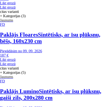
Likt grozā
Likt grozā
citas varianti
+ Kategorijas (3)
Jaunums
FD
Paklājs Floares
Sintētisks, ar īsu plūksnu,
bēšs, 160x230 cm
Piegādāsim no 09. 09. 2026
187 €
Likt grozā
Likt grozā
citas varianti
+ Kategorijas (5)
Jaunums
FD
Paklājs Lumino
Sintētisks, ar īsu plūksnu,
gaiši zils, 200x280 cm