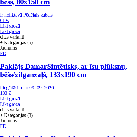
bēšs, 80x150 cm
Ir noliktavā
Pēdējais gabals
61 €
Likt grozā
Likt grozā
citas varianti
+ Kategorijas (5)
Jaunums
FD
Paklājs Damar
Sintētisks, ar īsu plūksnu,
bēšs/zilganzaļš, 133x190 cm
Piegādāsim no 09. 09. 2026
133 €
Likt grozā
Likt grozā
citas varianti
+ Kategorijas (3)
Jaunums
FD