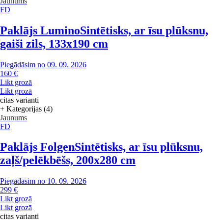
Jaunums
FD
Paklājs Lumino
Sintētisks, ar īsu plūksnu,
gaiši zils, 133x190 cm
Piegādāsim no 09. 09. 2026
160 €
Likt grozā
Likt grozā
citas varianti
+ Kategorijas (4)
Jaunums
FD
Paklājs Folgen
Sintētisks, ar īsu plūksnu,
zaļš/pelēkbēšs, 200x280 cm
Piegādāsim no 10. 09. 2026
299 €
Likt grozā
Likt grozā
citas varianti