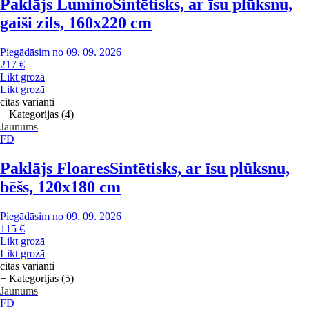
Paklājs Lumino
Sintētisks, ar īsu plūksnu,
gaiši zils, 160x220 cm
Piegādāsim no 09. 09. 2026
217 €
Likt grozā
Likt grozā
citas varianti
+ Kategorijas (4)
Jaunums
FD
Paklājs Floares
Sintētisks, ar īsu plūksnu,
bēšs, 120x180 cm
Piegādāsim no 09. 09. 2026
115 €
Likt grozā
Likt grozā
citas varianti
+ Kategorijas (5)
Jaunums
FD