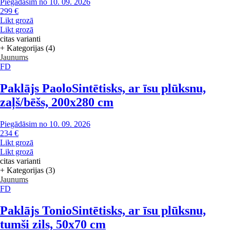
Piegādāsim no 10. 09. 2026
299 €
Likt grozā
Likt grozā
citas varianti
+ Kategorijas (4)
Jaunums
FD
Paklājs Paolo
Sintētisks, ar īsu plūksnu,
zaļš/bēšs, 200x280 cm
Piegādāsim no 10. 09. 2026
234 €
Likt grozā
Likt grozā
citas varianti
+ Kategorijas (3)
Jaunums
FD
Paklājs Tonio
Sintētisks, ar īsu plūksnu,
tumši zils, 50x70 cm