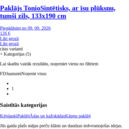
Paklājs Tonio
Sintētisks, ar īsu plūksnu,
tumši zils, 133x190 cm
Piegādāsim no 09. 09. 2026
126 €
Likt grozā
Likt grozā
citas varianti
+ Kategorijas (5)
Lai skatītu vairāk rezultātu, noņemiet vienu no filtriem
FD
Jaunumi
Noņemt visus
1
Saistītās kategorijas
Kājslauķi
Paklāji
Ādas un kažokādas
Kāpņu paklāji
Jūs gaida plašs mājas preču klāsts un daudzas iedvesmojošas idejas.