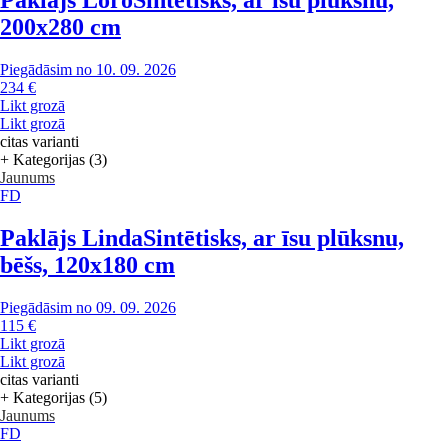
Paklājs Loro
Sintētisks, ar īsu plūksnu,
200x280 cm
Piegādāsim no 10. 09. 2026
234 €
Likt grozā
Likt grozā
citas varianti
+ Kategorijas (3)
Jaunums
FD
Paklājs Linda
Sintētisks, ar īsu plūksnu,
bēšs, 120x180 cm
Piegādāsim no 09. 09. 2026
115 €
Likt grozā
Likt grozā
citas varianti
+ Kategorijas (5)
Jaunums
FD