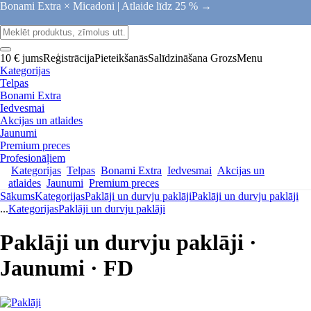
Bonami Extra × Micadoni |
Atlaide līdz 25 % →
10 € jums
Reģistrācija
Pieteikšanās
Salīdzināšana
Grozs
Menu
Kategorijas
Telpas
Bonami Extra
Iedvesmai
Akcijas un atlaides
Jaunumi
Premium preces
Profesionāļiem
Kategorijas
Telpas
Bonami Extra
Iedvesmai
Akcijas un
atlaides
Jaunumi
Premium preces
Sākums
Kategorijas
Paklāji un durvju paklāji
Paklāji un durvju paklāji
...
Kategorijas
Paklāji un durvju paklāji
Paklāji un durvju paklāji ·
Jaunumi · FD