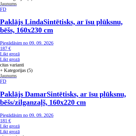
Jaunums
FD
Paklājs Linda
Sintētisks, ar īsu plūksnu,
bēšs, 160x230 cm
Piegādāsim no 09. 09. 2026
187 €
Likt grozā
Likt grozā
citas varianti
+ Kategorijas (5)
Jaunums
FD
Paklājs Damar
Sintētisks, ar īsu plūksnu,
bēšs/zilganzaļš, 160x220 cm
Piegādāsim no 09. 09. 2026
181 €
Likt grozā
Likt grozā